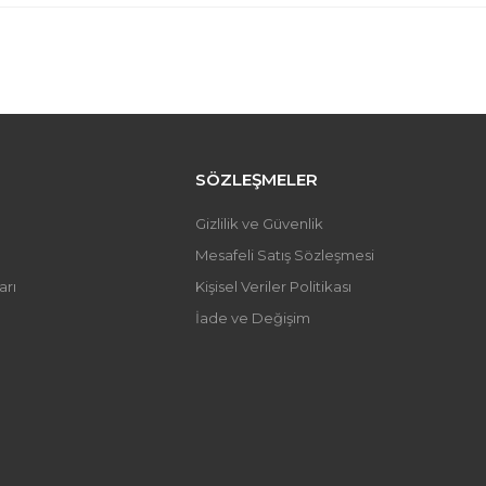
 fiyat bilgisi, resim, ürün açıklamalarında ve diğer konularda yetersi
iniz.
Bu ürüne ilk yorumu siz y
önerileriniz için teşekkür ederiz.
 resmi kalitesiz, bozuk veya görüntülenemiyor.
Yorum Yaz
 açıklamasında eksik bilgiler bulunuyor.
 bilgilerinde hatalar bulunuyor.
SÖZLEŞMELER
fiyatı diğer sitelerden daha pahalı.
Gizlilik ve Güvenlik
üne benzer farklı alternatifler olmalı.
Mesafeli Satış Sözleşmesi
arı
Kişisel Veriler Politikası
İade ve Değişim
Gönder