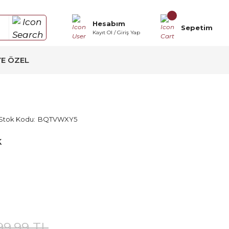
Hesabım
Sepetim
Kayıt Ol / Giriş Yap
YE ÖZEL
Stok Kodu:
BQTVWXY5
k
99,99 TL