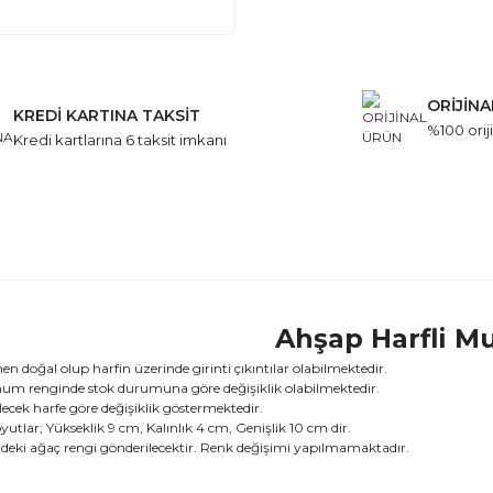
ORİJİN
KREDİ KARTINA TAKSİT
%100 oriji
Kredi kartlarına 6 taksit imkanı
Ahşap Harfli M
 doğal olup harfin üzerinde girinti çıkıntılar olabilmektedir.
um renginde stok durumuna göre değişiklik olabilmektedir.
lecek harfe göre değişiklik göstermektedir.
tlar; Yükseklik 9 cm, Kalınlık 4 cm, Genişlik 10 cm dir.
ldeki ağaç rengi gönderilecektir. Renk değişimi yapılmamaktadır.