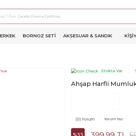
ERKEK
BORNOZ SETI
AKSESUAR & SANDIK
KIŞI
Stokta Var
Ahşap Harfli Mumlu
(0) Yorum
Yorum Yaz
399,99 TL
5
%33