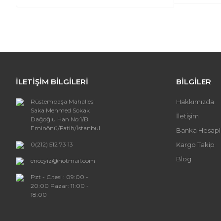
Bu ürünün
iletebilirs
Görüş ve 
Ürün
Ürün
Ürün
İLETİŞİM BİLGİLERİ
BİLGİLER
Ürün 
Rüstempaşa Mahallesi
Hakkımızda
Bu ür
Saka Mehmed Sokak
İletişim
Dağoğlu Han No:1/B
Eminönü/Fatih/İstanbul
Banka Hesapl
0(212) 512 73 13
Kargo Takip
Blog
enceyiz@hotmail.com
Pzt - C.tesi : 09:00 -
20:00 Pazar: 11:00 -
18:00