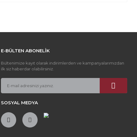
z gördüğünüz noktaları öneri formunu kullanarak tarafımıza
apın!
E-BÜLTEN ABONELİK
Bültenimize kayıt olarak indirimlerden ve kampanyalarımızdan
ilk siz haberdar olabilirsiniz.
SOSYAL MEDYA