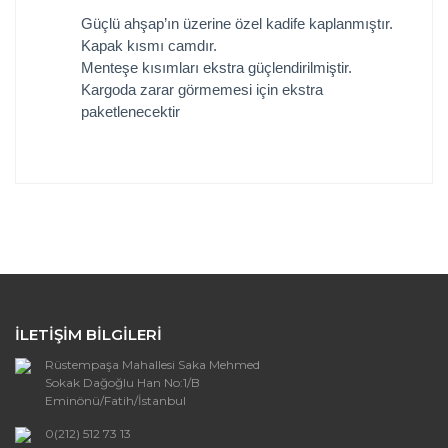
Güçlü ahşap’ın üzerine özel kadife kaplanmıştır.
Kapak kısmı camdır.
Menteşe kısımları ekstra güçlendirilmiştir.
Kargoda zarar görmemesi için ekstra
paketlenecektir
Bu ürünün fiyat bilgisi, resim, ürün açıklamalarında ve
diğer konularda yetersiz gördüğünüz noktaları öneri
Bu ürüne ilk yorumu siz yapın!
formunu kullanarak tarafımıza iletebilirsiniz.
Görüş ve önerileriniz için teşekkür ederiz.
Yorum Yaz
Ürün resmi kalitesiz, bozuk veya
görüntülenemiyor.
İLETİŞİM BİLGİLERİ
Ürün açıklamasında eksik bilgiler bulunuyor.
Rüstempaşa Mahallesi Saka Mehmed
Ürün bilgilerinde hatalar bulunuyor.
Sokak Dağoğlu Han No:1/B
Ürün fiyatı diğer sitelerden daha pahalı.
Eminönü/Fatih/İstanbul
Bu ürüne benzer farklı alternatifler olmalı.
0(212) 512 73 13