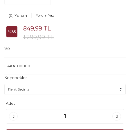
(0) Yorum
Yorum Yaz
849,99 TL
%35
1.299,99 TL
150
CAKAT000001
Seçenekler
Adet