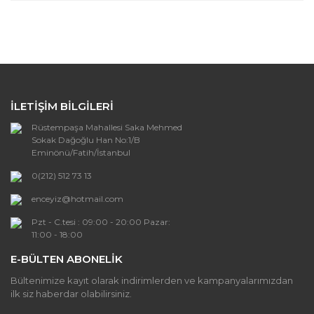
Bu ürünün fiyat bilgisi, resim, ürün açıklamalarında ve
diğer konularda yetersiz gördüğünüz noktaları öneri
Bu ürüne ilk yorumu siz yapın!
formunu kullanarak tarafımıza iletebilirsiniz.
Görüş ve önerileriniz için teşekkür ederiz.
Yorum Yaz
Ürün resmi kalitesiz, bozuk veya
görüntülenemiyor.
İLETİŞİM BİLGİLERİ
Ürün açıklamasında eksik bilgiler bulunuyor.
Rüstempaşa Mahallesi Saka Mehmed
Ürün bilgilerinde hatalar bulunuyor.
Sokak Dağoğlu Han No:1/B
Ürün fiyatı diğer sitelerden daha pahalı.
Eminönü/Fatih/İstanbul
Bu ürüne benzer farklı alternatifler olmalı.
0(212) 512 73 13
enceyiz@hotmail.com
Pzt - C.tesi : 09:00 - 20:00 Pazar:
11:00 - 18:00
E-BÜLTEN ABONELİK
Gönder
Bültenimize kayıt olarak indirimlerden ve kampanyalarımızdan
ilk siz haberdar olabilirsiniz.