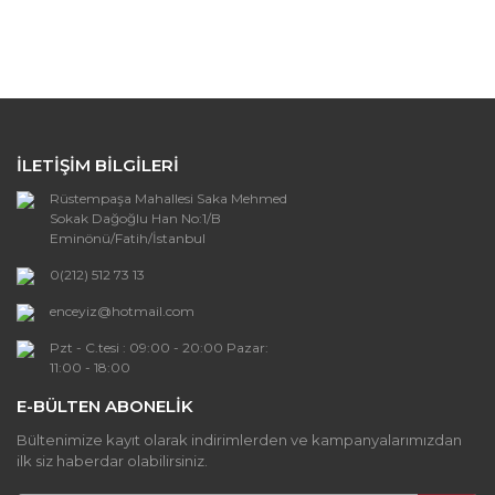
Bu ürünün fiyat bilgisi, resim, ürün açıklamalarında ve
diğer konularda yetersiz gördüğünüz noktaları öneri
Bu ürüne ilk yorumu siz yapın!
formunu kullanarak tarafımıza iletebilirsiniz.
Görüş ve önerileriniz için teşekkür ederiz.
Yorum Yaz
Ürün resmi kalitesiz, bozuk veya
görüntülenemiyor.
İLETİŞİM BİLGİLERİ
Ürün açıklamasında eksik bilgiler bulunuyor.
Rüstempaşa Mahallesi Saka Mehmed
Ürün bilgilerinde hatalar bulunuyor.
Sokak Dağoğlu Han No:1/B
Ürün fiyatı diğer sitelerden daha pahalı.
Eminönü/Fatih/İstanbul
Bu ürüne benzer farklı alternatifler olmalı.
0(212) 512 73 13
enceyiz@hotmail.com
Pzt - C.tesi : 09:00 - 20:00 Pazar:
11:00 - 18:00
E-BÜLTEN ABONELİK
Gönder
Bültenimize kayıt olarak indirimlerden ve kampanyalarımızdan
ilk siz haberdar olabilirsiniz.