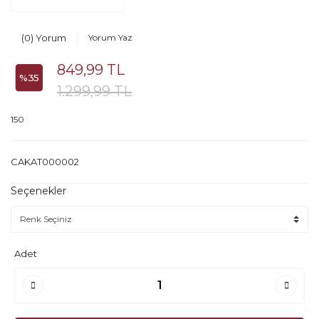
(0) Yorum
Yorum Yaz
849,99 TL
%35
1.299,99 TL
150
CAKAT000002
Seçenekler
Adet