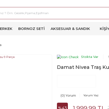
ERKEK
BORNOZ SETI
AKSESUAR & SANDIK
KIŞI
a
Stokta Var
Damat Nivea Traş Ku
(0) Yorum
Yorum Yaz
1.999,99 TL
%43