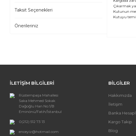
Kargoda zara
Çıkarmak ya d
Taksit Seçenekleri
Kutunun ment
Kutuyu temiz
Önerileriniz
Bu ürünün
iletebilirs
Görüş ve 
Ürün
Ürün
İLETİŞİM BİLGİLERİ
BİLGİLER
Ürün
Ürün 
Rüstempaşa Mahallesi
Hakkımızda
Bu ür
Saka Mehmed Sokak
İletişim
Dağoğlu Han No:1/B
Eminönü/Fatih/İstanbul
Banka Hesapl
0(212) 512 73 13
Kargo Takip
Blog
enceyiz@hotmail.com