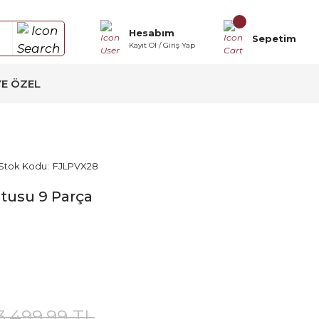
Hesabım
Sepetim
Kayıt Ol / Giriş Yap
YE ÖZEL
Stok Kodu:
FJLPVX28
tusu 9 Parça
3.499,99 TL