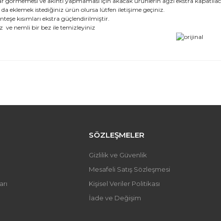
r görmemesi ve akıntı yapmaması için akacak ürünlerin ağzı ekstra kapatılac
a eklemek istediğiniz ürün olursa lütfen iletişime geçiniz.
eşe kısımları ekstra güçlendirilmiştir.
 ve nemli bir bez ile temizleyiniz
 fiyat bilgisi, resim, ürün açıklamalarında ve diğer konularda yetersi
iniz.
Bu ürüne ilk yorumu siz y
önerileriniz için teşekkür ederiz.
 resmi kalitesiz, bozuk veya görüntülenemiyor.
Yorum Yaz
 açıklamasında eksik bilgiler bulunuyor.
 bilgilerinde hatalar bulunuyor.
SÖZLEŞMELER
fiyatı diğer sitelerden daha pahalı.
Gizlilik ve Güvenlik
üne benzer farklı alternatifler olmalı.
Mesafeli Satış Sözleşmesi
arı
Kişisel Veriler Politikası
İade ve Değişim