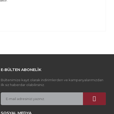
aktır.
z gördüğünüz noktaları öneri formunu kullanarak tarafımıza
apın!
E-BÜLTEN ABONELİK
Bültenimize kayıt olarak indirimlerden ve kampanyalarımızdan
ilk siz haberdar olabilirsiniz.
SOSYAL MEDYA