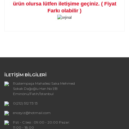
ürün olursa lütfen iletişime geçiniz. ( Fiyat
Farkı olabilir )
Bu ürünün fiyat bilgisi, resim, ürün açıklamalarında ve
diğer konularda yetersiz gördüğünüz noktaları öneri
Bu ürüne ilk yorumu siz yapın!
formunu kullanarak tarafımıza iletebilirsiniz.
Görüş ve önerileriniz için teşekkür ederiz.
Yorum Yaz
Ürün resmi kalitesiz, bozuk veya
görüntülenemiyor.
İLETİŞİM BİLGİLERİ
Ürün açıklamasında eksik bilgiler bulunuyor.
Rüstempaşa Mahallesi Saka Mehmed
Ürün bilgilerinde hatalar bulunuyor.
Sokak Dağoğlu Han No:1/B
Ürün fiyatı diğer sitelerden daha pahalı.
Eminönü/Fatih/İstanbul
Bu ürüne benzer farklı alternatifler olmalı.
0(212) 512 73 13
enceyiz@hotmail.com
Pzt - C.tesi : 09:00 - 20:00 Pazar:
11:00 - 18:00