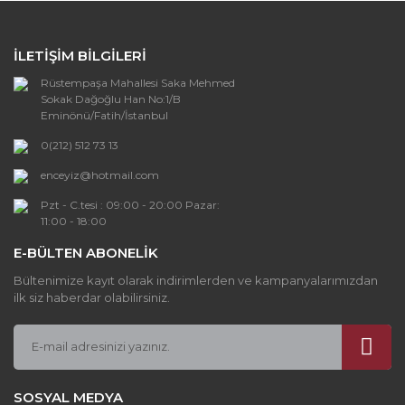
Yorum Yaz
Ürün resmi kalitesiz, bozuk veya
görüntülenemiyor.
İLETİŞİM BİLGİLERİ
Ürün açıklamasında eksik bilgiler bulunuyor.
Rüstempaşa Mahallesi Saka Mehmed
Ürün bilgilerinde hatalar bulunuyor.
Sokak Dağoğlu Han No:1/B
Ürün fiyatı diğer sitelerden daha pahalı.
Eminönü/Fatih/İstanbul
Bu ürüne benzer farklı alternatifler olmalı.
0(212) 512 73 13
enceyiz@hotmail.com
Pzt - C.tesi : 09:00 - 20:00 Pazar:
11:00 - 18:00
E-BÜLTEN ABONELİK
Gönder
Bültenimize kayıt olarak indirimlerden ve kampanyalarımızdan
ilk siz haberdar olabilirsiniz.
SOSYAL MEDYA