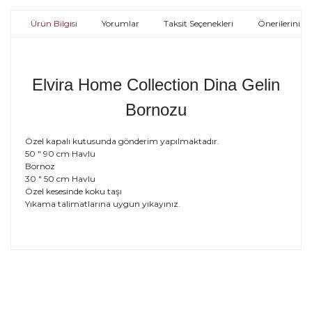
Ürün Bilgisi
Yorumlar
Taksit Seçenekleri
Önerileriniz
Elvira Home Collection Dina Gelin
Bornozu
Özel kapalı kutusunda gönderim yapılmaktadır.
50 " 90 cm Havlu
Bornoz
30 " 50 cm Havlu
Özel kesesinde koku taşı
Yıkama talimatlarına uygun yıkayınız.
Bu ürünün fiyat bilgisi, resim, ürün açıklamaların
Bu ürünün fiyat bilgisi, resim, ürün açıklamalarında ve
Bu ürüne ilk yorumu siz yapın!
diğer konularda yetersiz gördüğünüz noktaları öneri
Bu ürüne ilk yorumu siz yapın!
formunu kullanarak tarafımıza iletebilirsiniz.
Görüş ve önerileriniz için teşekkür ederiz.
Yorum Yaz