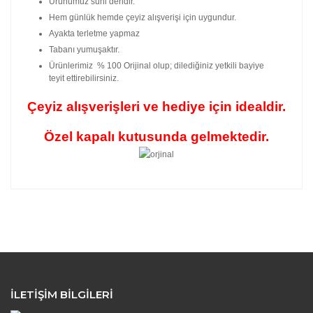
Ürünümüz suni deridir.
Hem günlük hemde çeyiz alışverişi için uygundur.
Ayakta terletme yapmaz
Tabanı yumuşaktır.
Ürünlerimiz % 100 Orijinal olup; dilediğiniz yetkili bayiye
teyit ettirebilirsiniz.
Çeyiz alışverişleri ve hediye için idealdir.
Özel kapalı kutusunda gelmektedir.
Bu ürünün fiyat bilgisi, resim, ürün açıklamalarında ve
diğer konularda yetersiz gördüğünüz noktaları öneri
Bu ürüne ilk yorumu siz yapın!
formunu kullanarak tarafımıza iletebilirsiniz.
Görüş ve önerileriniz için teşekkür ederiz.
Yorum Yaz
Ürün resmi kalitesiz, bozuk veya
görüntülenemiyor.
İLETİŞİM BİLGİLERİ
Ürün açıklamasında eksik bilgiler bulunuyor.