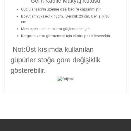
Gelin Kadife Makyaj Kutusu
Güçlü ahşap'ın üzerine özel kadife kaplanmıştır.
Boyutlar; Yükseklik 13cm, Derinlik 23 cm, Genişlik 30
cm
Menteşe kısımları ekstra güçlendirilmiştir.
Kargoda zarar görmemesi için ekstra paketlenecektir.
Not:Üst kısımda kullanılan
güpürler stoğa göre değişiklik
gösterebilir.
Bu ürünün fiyat bilgisi, resim, ürün açıklamalarında ve
diğer konularda yetersiz gördüğünüz noktaları öneri
Bu ürüne ilk yorumu siz yapın!
formunu kullanarak tarafımıza iletebilirsiniz.
Görüş ve önerileriniz için teşekkür ederiz.
Yorum Yaz
Ürün resmi kalitesiz, bozuk veya
görüntülenemiyor.