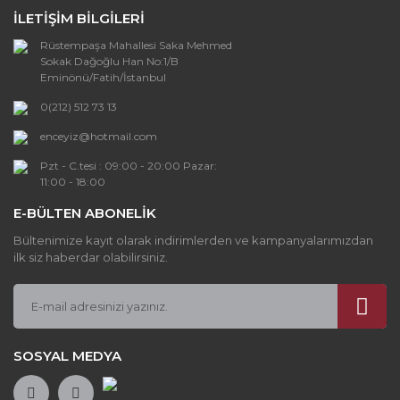
İLETİŞİM BİLGİLERİ
Ürün açıklamasında eksik bilgiler bulunuyor.
Rüstempaşa Mahallesi Saka Mehmed
Ürün bilgilerinde hatalar bulunuyor.
Sokak Dağoğlu Han No:1/B
Ürün fiyatı diğer sitelerden daha pahalı.
Eminönü/Fatih/İstanbul
Bu ürüne benzer farklı alternatifler olmalı.
0(212) 512 73 13
enceyiz@hotmail.com
Pzt - C.tesi : 09:00 - 20:00 Pazar:
11:00 - 18:00
E-BÜLTEN ABONELİK
Gönder
Bültenimize kayıt olarak indirimlerden ve kampanyalarımızdan
ilk siz haberdar olabilirsiniz.
SOSYAL MEDYA