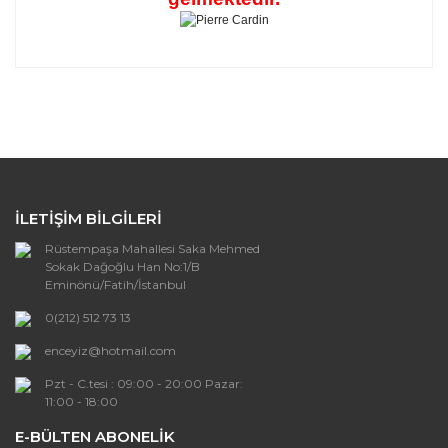
Bu ürünün fiyat bilgisi, resim, ürün açıklamalarında ve
diğer konularda yetersiz gördüğünüz noktaları öneri
Bu ürüne ilk yorumu siz yapın!
formunu kullanarak tarafımıza iletebilirsiniz.
Görüş ve önerileriniz için teşekkür ederiz.
Yorum Yaz
Ürün resmi kalitesiz, bozuk veya
görüntülenemiyor.
İLETİŞİM BİLGİLERİ
Ürün açıklamasında eksik bilgiler bulunuyor.
Rüstempaşa Mahallesi Saka Mehmed
Ürün bilgilerinde hatalar bulunuyor.
Sokak Dağoğlu Han No:1/B
Ürün fiyatı diğer sitelerden daha pahalı.
Eminönü/Fatih/İstanbul
Bu ürüne benzer farklı alternatifler olmalı.
0(212) 512 73 13
enceyiz@hotmail.com
Pzt - C.tesi : 09:00 - 20:00 Pazar:
11:00 - 18:00
E-BÜLTEN ABONELİK
Gönder