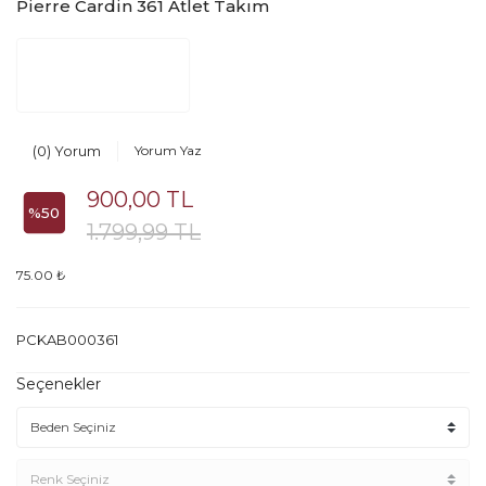
Pierre Cardin 361 Atlet Takım
(0) Yorum
Yorum Yaz
900,00 TL
%50
1.799,99 TL
75.00 ₺
PCKAB000361
Seçenekler