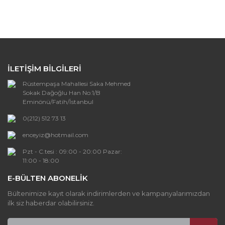
diğer konularda yetersiz gördüğünüz noktaları öneri
Bu ürüne ilk yorumu siz yapın!
formunu kullanarak tarafımıza iletebilirsiniz.
Görüş ve önerileriniz için teşekkür ederiz.
Yorum Yaz
Ürün resmi kalitesiz, bozuk veya
görüntülenemiyor.
İLETİŞİM BİLGİLERİ
Ürün açıklamasında eksik bilgiler bulunuyor.
Rüstempaşa Mahallesi Saka Mehmed
Ürün bilgilerinde hatalar bulunuyor.
Sokak Dağoğlu Han No:1/B
Ürün fiyatı diğer sitelerden daha pahalı.
Eminönü/Fatih/İstanbul
Bu ürüne benzer farklı alternatifler olmalı.
0(212) 512 73 13
enceyiz@hotmail.com
Pzt - C.tesi : 09:00 - 20:00 Pazar:
11:00 - 18:00
E-BÜLTEN ABONELİK
Gönder
Bültenimize kayıt olarak indirimlerden ve kampanyalarımızdan
ilk siz haberdar olabilirsiniz.