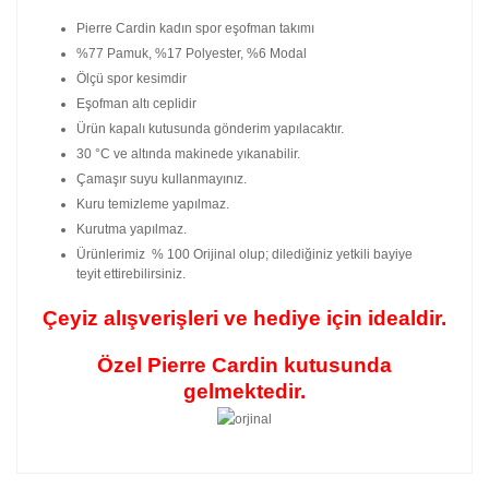
Pierre Cardin kadın spor eşofman takımı
%77 Pamuk, %17 Polyester, %6 Modal
Ölçü spor kesimdir
Eşofman altı ceplidir
Ürün kapalı kutusunda gönderim yapılacaktır.
30 °C ve altında makinede yıkanabilir.
Çamaşır suyu kullanmayınız.
Kuru temizleme yapılmaz.
Kurutma yapılmaz.
Ürünlerimiz % 100 Orijinal olup; dilediğiniz yetkili bayiye
teyit ettirebilirsiniz.
Çeyiz alışverişleri ve hediye için idealdir.
Özel Pierre Cardin kutusunda
gelmektedir.
Bu ürünün fiyat bilgisi, resim, ürün açıklamalarında ve