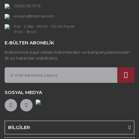
Bu ürüne benzer farklı alternatifler olmalı.
0(212) 512 73 13
enceyiz@hotmail.com
Pzt - C.tesi : 09:00 - 20:00 Pazar:
11:00 - 18:00
E-BÜLTEN ABONELİK
Gönder
Bültenimize kayıt olarak indirimlerden ve kampanyalarımızdan
ilk siz haberdar olabilirsiniz.
SOSYAL MEDYA
BİLGİLER