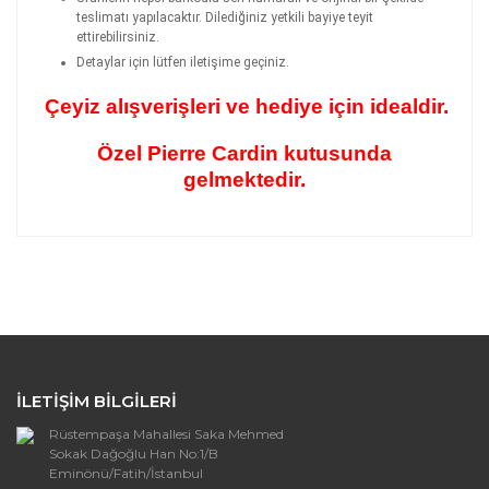
teslimatı yapılacaktır. Dilediğiniz yetkili bayiye teyit
ettirebilirsiniz.
Detaylar için lütfen iletişime geçiniz.
Çeyiz alışverişleri ve hediye için idealdir.
Özel Pierre Cardin kutusunda
gelmektedir.
Bu ürünün fiyat bilgisi, resim, ürün açıklamalarında ve
diğer konularda yetersiz gördüğünüz noktaları öneri
Bu ürüne ilk yorumu siz yapın!
formunu kullanarak tarafımıza iletebilirsiniz.
Görüş ve önerileriniz için teşekkür ederiz.
Yorum Yaz
Ürün resmi kalitesiz, bozuk veya
görüntülenemiyor.
İLETİŞİM BİLGİLERİ
Ürün açıklamasında eksik bilgiler bulunuyor.
Rüstempaşa Mahallesi Saka Mehmed
Ürün bilgilerinde hatalar bulunuyor.
Sokak Dağoğlu Han No:1/B
Ürün fiyatı diğer sitelerden daha pahalı.
Eminönü/Fatih/İstanbul