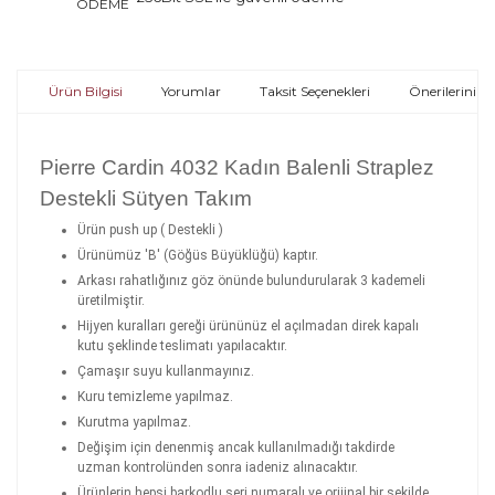
Ürün Bilgisi
Yorumlar
Taksit Seçenekleri
Önerileriniz
Pierre Cardin 4032 Kadın Balenli Straplez
Destekli Sütyen Takım
Ürün push up ( Destekli )
Ürünümüz 'B' (Göğüs Büyüklüğü) kaptır.
Arkası rahatlığınız göz önünde bulundurularak 3 kademeli
üretilmiştir.
Hijyen kuralları gereği ürününüz el açılmadan direk kapalı
kutu şeklinde teslimatı yapılacaktır.
Çamaşır suyu kullanmayınız.
Kuru temizleme yapılmaz.
Kurutma yapılmaz.
Değişim için denenmiş ancak kullanılmadığı takdirde
uzman kontrolünden sonra iadeniz alınacaktır.
Ürünlerin hepsi barkodlu seri numaralı ve orijinal bir şekilde