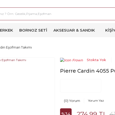
ERKEK
BORNOZ SETI
AKSESUAR & SANDIK
KIŞI
adın Eşofman Takımı
Stokta Yok
Pierre Cardin 4055 
(0) Yorum
Yorum Yaz
274,99 TL
4
%34