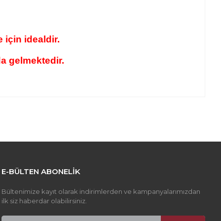
 için idealdir.
a gelmektedir.
z gördüğünüz noktaları öneri formunu kullanarak tarafımıza
apın!
E-BÜLTEN ABONELİK
Bültenimize kayıt olarak indirimlerden ve kampanyalarımızdan
ilk siz haberdar olabilirsiniz.