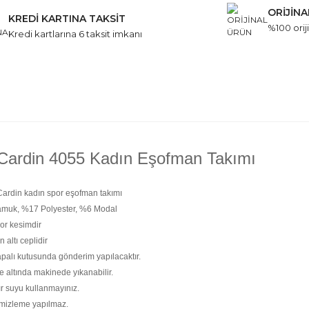
ORİJİN
KREDİ KARTINA TAKSİT
%100 oriji
Kredi kartlarına 6 taksit imkanı
 Cardin 4055 Kadın Eşofman Takımı
Cardin kadın spor eşofman takımı
muk, %17 Polyester, %6 Modal
or kesimdir
 altı ceplidir
palı kutusunda gönderim yapılacaktır.
e altında makinede yıkanabilir.
 suyu kullanmayınız.
mizleme yapılmaz.