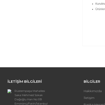
Kurutm
Ürünleri
Bu ürünün
iletebilirs
Görüş ve 
Ürün
Ürün
İLETİŞİM BİLGİLERİ
BİLGİLER
Ürün
Ürün 
Rüstempaşa Mahallesi
Hakkımızda
Bu ür
Saka Mehmed Sokak
İletişim
Dağoğlu Han No:1/B
Eminönü/Fatih/İstanbul
Banka Hesapl