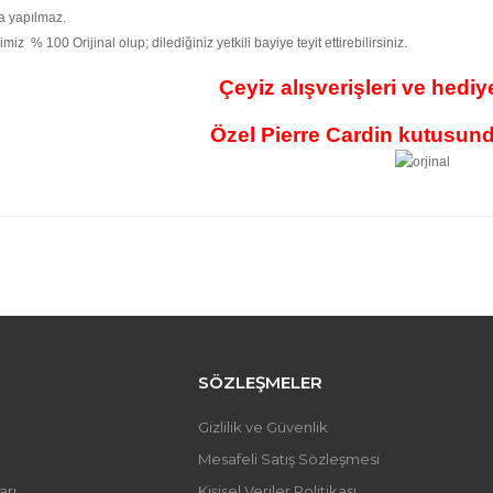
a yapılmaz.
miz % 100 Orijinal olup; dilediğiniz yetkili bayiye teyit ettirebilirsiniz.
Çeyiz alışverişleri ve hediye
Özel Pierre Cardin kutusund
 fiyat bilgisi, resim, ürün açıklamalarında ve diğer konularda yetersi
iniz.
Bu ürüne ilk yorumu siz y
önerileriniz için teşekkür ederiz.
 resmi kalitesiz, bozuk veya görüntülenemiyor.
Yorum Yaz
 açıklamasında eksik bilgiler bulunuyor.
 bilgilerinde hatalar bulunuyor.
SÖZLEŞMELER
fiyatı diğer sitelerden daha pahalı.
Gizlilik ve Güvenlik
üne benzer farklı alternatifler olmalı.
Mesafeli Satış Sözleşmesi
arı
Kişisel Veriler Politikası