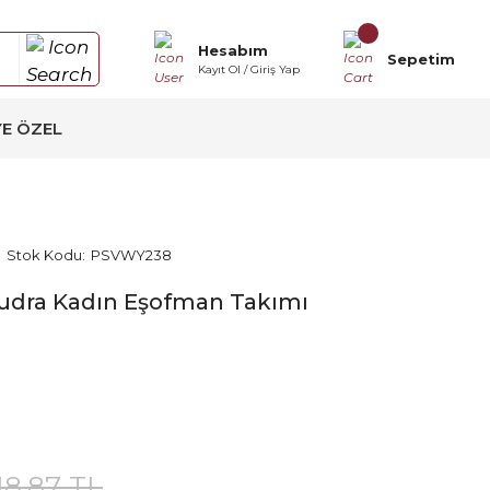
Hesabım
Sepetim
Kayıt Ol / Giriş Yap
YE ÖZEL
Stok Kodu:
PSVWY238
Pudra Kadın Eşofman Takımı
18,87 TL