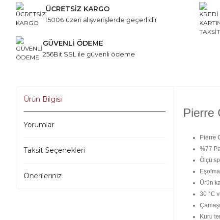
ÜCRETSİZ KARGO
1500₺ üzeri alışverişlerde geçerlidir
GÜVENLİ ÖDEME
256Bit SSL ile güvenli ödeme
Ürün Bilgisi
Pierre
Yorumlar
Pierre 
%77 Pa
Taksit Seçenekleri
Ölçü sp
Eşofman
Önerileriniz
Ürün ka
30 °C v
Çamaşır
Kuru te