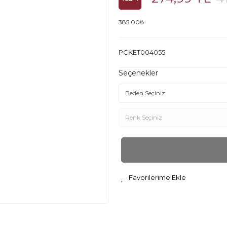
385.00₺
PCKET004055
Seçenekler