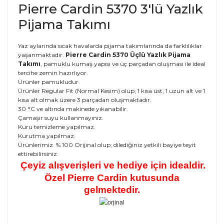
Pierre Cardin 5370 3'lü Yazlık
Pijama Takımı
Yaz aylarında sıcak havalarda pijama takımlarında da farklılıklar
yaşanmaktadır.
Pierre Cardin 5370 Üçlü Yazlık Pijama
Takımı
, pamuklu kumaş yapısı ve üç parçadan oluşması ile ideal
tercihe zemin hazırlıyor.
Ürünler pamukludur.
Ürünler Regular Fit (Normal Kesim) olup; 1 kısa üst, 1 uzun alt ve 1
kısa alt olmak üzere 3 parçadan oluşmaktadır.
30 °C ve altında makinede yıkanabilir.
Çamaşır suyu kullanmayınız.
Kuru temizleme yapılmaz.
Kurutma yapılmaz.
Ürünlerimiz % 100 Orijinal olup; dilediğiniz yetkili bayiye teyit
ettirebilirsiniz.
Çeyiz alışverişleri ve hediye için idealdir.
Özel Pierre Cardin kutusunda
gelmektedir.