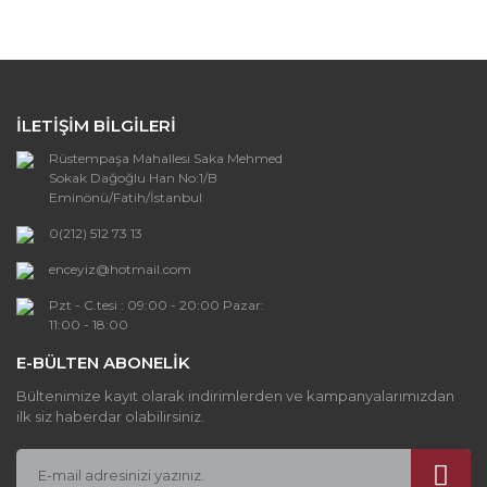
formunu kullanarak tarafımıza iletebilirsiniz.
Görüş ve önerileriniz için teşekkür ederiz.
Yorum Yaz
Ürün resmi kalitesiz, bozuk veya
görüntülenemiyor.
İLETİŞİM BİLGİLERİ
Ürün açıklamasında eksik bilgiler bulunuyor.
Rüstempaşa Mahallesi Saka Mehmed
Ürün bilgilerinde hatalar bulunuyor.
Sokak Dağoğlu Han No:1/B
Ürün fiyatı diğer sitelerden daha pahalı.
Eminönü/Fatih/İstanbul
Bu ürüne benzer farklı alternatifler olmalı.
0(212) 512 73 13
enceyiz@hotmail.com
Pzt - C.tesi : 09:00 - 20:00 Pazar:
11:00 - 18:00
E-BÜLTEN ABONELİK
Gönder
Bültenimize kayıt olarak indirimlerden ve kampanyalarımızdan
ilk siz haberdar olabilirsiniz.