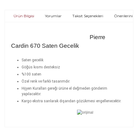
Ürün Bilgisi
Yorumlar
Taksit Seçenekleri
Önerileriniz
Pierre
Cardin 670 Saten Gecelik
Saten gecelik
Göğüs kısmı desteksiz
%100 saten
Özel renk ve farklı tasarımdır.
Hijyen Kuralları gereği ürüne el değmeden gönderim
yapılacaktır.
Kargo ekstra sarılarak dışarıdan gözükmesi engellenecektir.
Bu ürünün fiyat bilgisi, resim, ürün açıklamalarında ve
diğer konularda yetersiz gördüğünüz noktaları öneri
Bu ürüne ilk yorumu siz yapın!