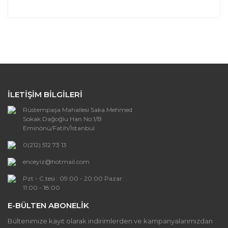
Bu ürünün fiyat bilgisi, resim, ürün açıklamalarında ve
diğer konularda yetersiz gördüğünüz noktaları öneri
Bu ürüne ilk yorumu siz yapın!
formunu kullanarak tarafımıza iletebilirsiniz.
Görüş ve önerileriniz için teşekkür ederiz.
Yorum Yaz
Ürün resmi kalitesiz, bozuk veya
görüntülenemiyor.
İLETİŞİM BİLGİLERİ
Ürün açıklamasında eksik bilgiler bulunuyor.
Rüstempaşa Mahallesi Saka Mehmed
Ürün bilgilerinde hatalar bulunuyor.
Sokak Dağoğlu Han No:1/B
Ürün fiyatı diğer sitelerden daha pahalı.
Eminönü/Fatih/İstanbul
Bu ürüne benzer farklı alternatifler olmalı.
0(212) 512 73 13
enceyiz@hotmail.com
Pzt - C.tesi : 09:00 - 20:00 Pazar:
11:00 - 18:00
E-BÜLTEN ABONELİK
Gönder
Bültenimize kayıt olarak indirimlerden ve kampanyalarımızdan