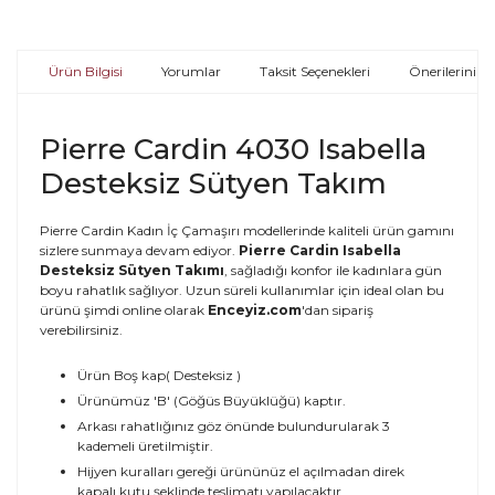
Ürün Bilgisi
Yorumlar
Taksit Seçenekleri
Önerileriniz
Pierre Cardin 4030 Isabella
Desteksiz Sütyen Takım
Pierre Cardin Kadın İç Çamaşırı modellerinde kaliteli ürün gamını
sizlere sunmaya devam ediyor.
Pierre Cardin Isabella
Desteksiz Sütyen Takımı
, sağladığı konfor ile kadınlara gün
boyu rahatlık sağlıyor. Uzun süreli kullanımlar için ideal olan bu
ürünü şimdi online olarak
Enceyiz.com
'dan sipariş
verebilirsiniz.
Ürün Boş kap( Desteksiz )
Ürünümüz 'B' (Göğüs Büyüklüğü) kaptır.
Arkası rahatlığınız göz önünde bulundurularak 3
kademeli üretilmiştir.
Hijyen kuralları gereği ürününüz el açılmadan direk
kapalı kutu şeklinde teslimatı yapılacaktır.