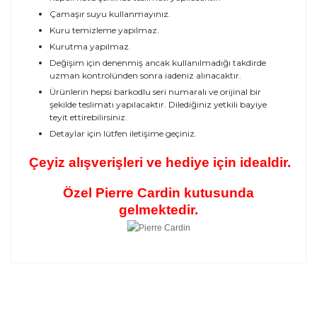
Çamaşır suyu kullanmayınız.
Kuru temizleme yapılmaz.
Kurutma yapılmaz.
Değişim için denenmiş ancak kullanılmadığı takdirde
uzman kontrolünden sonra iadeniz alınacaktır.
Ürünlerin hepsi barkodlu seri numaralı ve orijinal bir
şekilde teslimatı yapılacaktır. Dilediğiniz yetkili bayiye
teyit ettirebilirsiniz.
Detaylar için lütfen iletişime geçiniz.
Çeyiz alışverişleri ve hediye için idealdir.
Özel Pierre Cardin kutusunda
gelmektedir.
Bu ürünün fiyat bilgisi, resim, ürün açıklamalarında ve
diğer konularda yetersiz gördüğünüz noktaları öneri
Bu ürüne ilk yorumu siz yapın!
formunu kullanarak tarafımıza iletebilirsiniz.
Görüş ve önerileriniz için teşekkür ederiz.