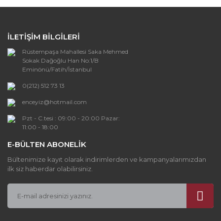
Yorum Yaz
Ürün resmi kalitesiz, bozuk veya
görüntülenemiyor.
İLETİŞİM BİLGİLERİ
Ürün açıklamasında eksik bilgiler bulunuyor.
Rüstempaşa Mahallesi Saka Mehmed
Ürün bilgilerinde hatalar bulunuyor.
Sokak Dağoğlu Han No:1/B
Ürün fiyatı diğer sitelerden daha pahalı.
Eminönü/Fatih/İstanbul
Bu ürüne benzer farklı alternatifler olmalı.
0(212) 512 73 13
enceyiz@hotmail.com
Pzt - C.tesi : 09:00 - 20:00 Pazar:
11:00 - 18:00
E-BÜLTEN ABONELİK
Gönder
Bültenimize kayıt olarak indirimlerden ve kampanyalarımızdan
ilk siz haberdar olabilirsiniz.