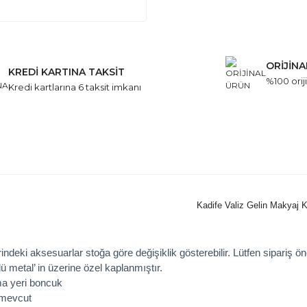
ORİJİN
KREDİ KARTINA TAKSİT
%100 oriji
Kredi kartlarına 6 taksit imkanı
Kadife Valiz Gelin Makyaj 
indeki aksesuarlar stoğa göre değişiklik gösterebilir. Lütfen sipariş ön
ü metal’ in üzerine özel kaplanmıştır.
a yeri boncuk
t mevcut