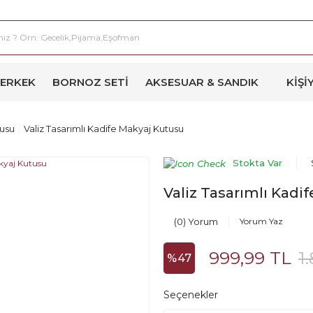
ERKEK
BORNOZ SETI
AKSESUAR & SANDIK
KIŞI
usu
Valiz Tasarımlı Kadife Makyaj Kutusu
Stokta Var
Valiz Tasarımlı Kadi
(0) Yorum
Yorum Yaz
999,99 TL
1
%47
Seçenekler