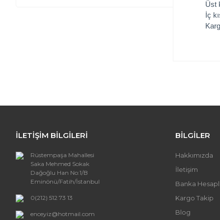
Üst 
İç k
Karg
Bu ürünün
iletebilirs
Görüş ve 
Ürün
Ürün
İLETİŞİM BİLGİLERİ
BİLGİLER
Ürün
Ürün 
Rüstempaşa Mahallesi
Hakkımızda
Bu ür
Saka Mehmed Sokak
İletişim
Dağoğlu Han No:1/B
Eminönü/Fatih/İstanbul
Banka Hesapl
0(212) 512 73 13
Kargo Takip
Blog
enceyiz@hotmail.com