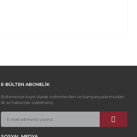
z gördüğünüz noktaları öneri formunu kullanarak tarafımıza
apın!
E-BÜLTEN ABONELİK
Bültenimize kayıt olarak indirimlerden ve kampanyalarımızdan
ilk siz haberdar olabilirsiniz.
SOSYAL MEDYA