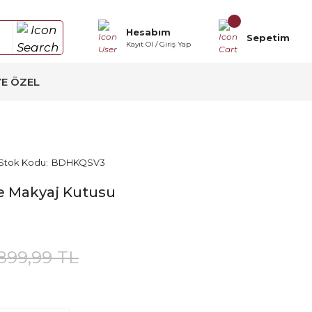
Hesabım
Sepetim
Kayıt Ol / Giriş Yap
YE ÖZEL
Stok Kodu:
BDHKQSV3
fe Makyaj Kutusu
.899,99 TL