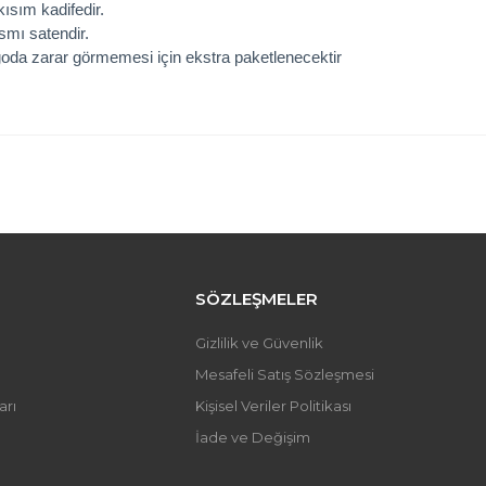
kısım kadifedir.
ısmı satendir.
oda zarar görmemesi için ekstra paketlenecektir
 fiyat bilgisi, resim, ürün açıklamalarında ve diğer konularda yetersi
iniz.
Bu ürüne ilk yorumu siz y
önerileriniz için teşekkür ederiz.
 resmi kalitesiz, bozuk veya görüntülenemiyor.
Yorum Yaz
 açıklamasında eksik bilgiler bulunuyor.
 bilgilerinde hatalar bulunuyor.
SÖZLEŞMELER
fiyatı diğer sitelerden daha pahalı.
Gizlilik ve Güvenlik
üne benzer farklı alternatifler olmalı.
Mesafeli Satış Sözleşmesi
arı
Kişisel Veriler Politikası
İade ve Değişim