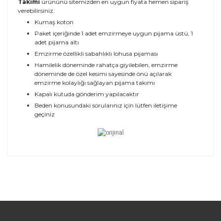
Takımı
ürününü sitemizden en uygun fiyata hemen sipariş
verebilirsiniz.
Kumaş koton
Paket içeriğinde 1 adet emzirmeye uygun pijama üstü, 1
adet pijama altı
Emzirme özellikli sabahlıklı lohusa pijaması
Hamilelik döneminde rahatça giyilebilen, emzirme
döneminde de özel kesimi sayesinde önü açılarak
emzirme kolaylığı sağlayan pijama takımı
Kapalı kutuda gönderim yapılacaktır
Beden konusundaki sorularınız için lütfen iletişime
geçiniz
Bu ürünün fiyat bilgisi, resim, ürün açıklamalarında ve
diğer konularda yetersiz gördüğünüz noktaları öneri
Bu ürüne ilk yorumu siz yapın!
formunu kullanarak tarafımıza iletebilirsiniz.
Görüş ve önerileriniz için teşekkür ederiz.
Yorum Yaz
Ürün resmi kalitesiz, bozuk veya
görüntülenemiyor.