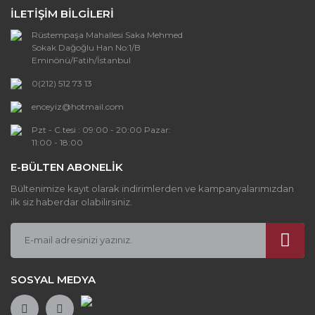
İLETİŞİM BİLGİLERİ
Ürün açıklamasında eksik bilgiler bulunuyor.
Rüstempaşa Mahallesi Saka Mehmed
Ürün bilgilerinde hatalar bulunuyor.
Sokak Dağoğlu Han No:1/B
Ürün fiyatı diğer sitelerden daha pahalı.
Eminönü/Fatih/İstanbul
Bu ürüne benzer farklı alternatifler olmalı.
0(212) 512 73 13
enceyiz@hotmail.com
Pzt - C.tesi : 09:00 - 20:00 Pazar:
11:00 - 18:00
E-BÜLTEN ABONELİK
Gönder
Bültenimize kayıt olarak indirimlerden ve kampanyalarımızdan
ilk siz haberdar olabilirsiniz.
SOSYAL MEDYA