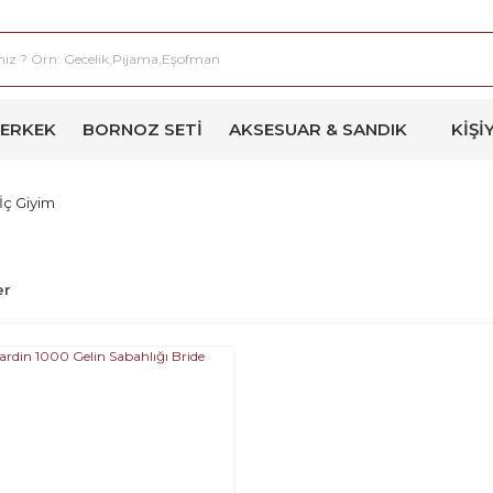
ERKEK
BORNOZ SETI
AKSESUAR & SANDIK
KIŞI
İç Giyim
er