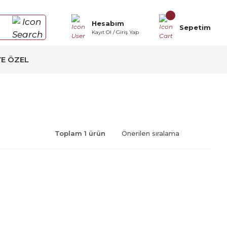
Hesabım
Sepetim
Kayıt Ol / Giriş Yap
YE ÖZEL
Toplam 1 ürün