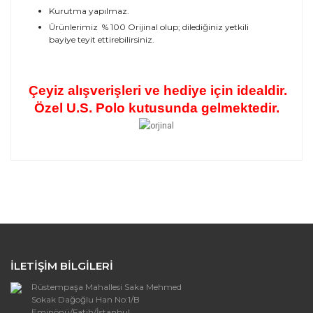
Kurutma yapılmaz.
Ürünlerimiz % 100 Orijinal olup; dilediğiniz yetkili
bayiye teyit ettirebilirsiniz.
Çeyiz alışverişleri ve hediye için idealdir.
Özel U.S. Polo kutusunda gelmektedir.
Bu ürünün fiyat bilgisi, resim, ürün açıklamalarında ve
diğer konularda yetersiz gördüğünüz noktaları öneri
formunu kullanarak tarafımıza iletebilirsiniz.
Görüş ve önerileriniz için teşekkür ederiz.
Kumaş
Kumaşa karşı biraz hassasım ama bu iyi bir ürün. Yetkili
Ürün resmi kalitesiz, bozuk veya
sağ olsun yardımcı oldu. Tavsiye ederim
görüntülenemiyor.
İLETİŞİM BİLGİLERİ
Ürün açıklamasında eksik bilgiler bulunuyor.
Ali Karabacak | 13/02/2021
Rüstempaşa Mahallesi Saka Mehmed
Ürün bilgilerinde hatalar bulunuyor.
Sokak Dağoğlu Han No:1/B
Ürün fiyatı diğer sitelerden daha pahalı.
Eminönü/Fatih/İstanbul