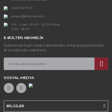
Yorum Yaz
Bu ürüne benzer farklı alternatifler olmalı.
0(212) 512 73 13
enceyiz@hotmail.com
Pzt - C.tesi : 09:00 - 20:00 Pazar:
11:00 - 18:00
E-BÜLTEN ABONELİK
Gönder
Bültenimize kayıt olarak indirimlerden ve kampanyalarımızdan
ilk siz haberdar olabilirsiniz.
SOSYAL MEDYA
BİLGİLER