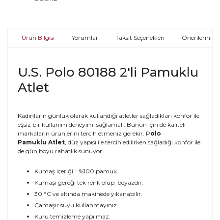
Ürün Bilgisi
Yorumlar
Taksit Seçenekleri
Önerileriniz
U.S. Polo 80188 2'li Pamuklu
Atlet
Kadınların günlük olarak kullandığı atletler sağladıkları konfor ile
eşsiz bir kullanım deneyimi sağlamalı. Bunun için de kaliteli
markaların ürünlerini tercih etmeniz gerekir. P
olo
Pamuklu Atlet
, düz yapısı ile tercih edilirken sağladığı konfor ile
de gün boyu rahatlık sunuyor.
Kumaş içeriği : %100 pamuk.
Kumaşı gereği tek renk olup; beyazdır.
30 °C ve altında makinede yıkanabilir.
Çamaşır suyu kullanmayınız.
Kuru temizleme yapılmaz.