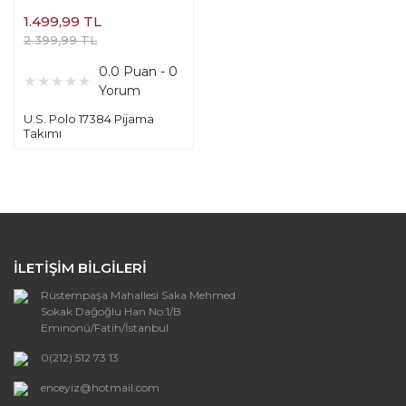
1.499,99 TL
2.399,99 TL
0.0 Puan - 0
Yorum
U.S. Polo 17384 Pijama
Takımı
İLETİŞİM BİLGİLERİ
Rüstempaşa Mahallesi Saka Mehmed
Sokak Dağoğlu Han No:1/B
Eminönü/Fatih/İstanbul
0(212) 512 73 13
enceyiz@hotmail.com