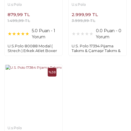
U.s Polo
U.s Polo
879,99 TL
2.999,99 TL
1.499,99 TL
3.999,99 TL
5.0 Puan - 1
0.0 Puan - 0
Yorum
Yorum
U.S.Polo 80088 Modal (
U.S. Polo 17394 Pijama
Strech ) Erkek Atlet Boxer
Takımı & Çamaşır Takımı &
Takım
Çorap 5'li Set
%38
U.s Polo