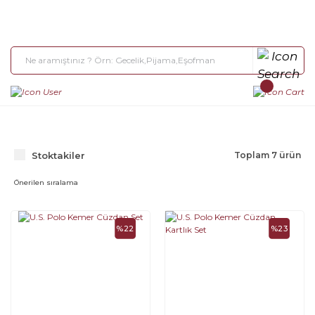
Stoktakiler
Toplam 7 ürün
%22
%23